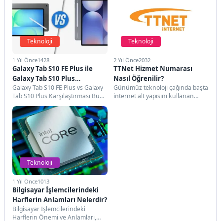
Teknoloji
Teknoloji
1 Yıl Önce
1428
2 Yıl Önce
2032
Galaxy Tab S10 FE Plus ile
TTNet Hizmet Numarası
Galaxy Tab S10 Plus
Nasıl Öğrenilir?
Galaxy Tab S10 FE Plus vs Galaxy
Günümüz teknoloji çağında başta
Karşılaştırması
Tab S10 Plus Karşılaştırması Bu
internet alt yapısını kullanan
yazımda Samsung'un Galaxy...
uygulamalar olmak üzere telefon
ve televizyon hizmetleri...
Teknoloji
1 Yıl Önce
1013
Bilgisayar İşlemcilerindeki
Harflerin Anlamları Nelerdir?
Bilgisayar İşlemcilerindeki
Harflerin Önemi ve Anlamları,