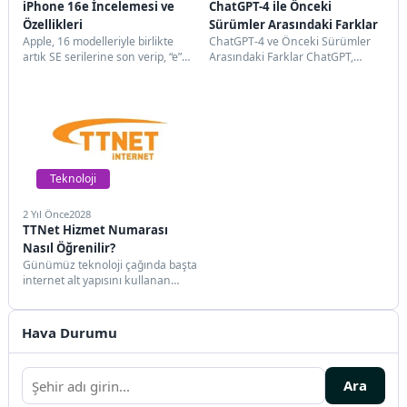
iPhone 16e İncelemesi ve
ChatGPT-4 ile Önceki
Özellikleri
Sürümler Arasındaki Farklar
Apple, 16 modelleriyle birlikte
ChatGPT-4 ve Önceki Sürümler
artık SE serilerine son verip, “e”
Arasındaki Farklar ChatGPT,
serilerine geçiş yapıyor. “e” ne...
OpenAI tarafından geliştirilen ve
doğal dil işleme (NLP)...
Teknoloji
2 Yıl Önce
2028
TTNet Hizmet Numarası
Nasıl Öğrenilir?
Günümüz teknoloji çağında başta
internet alt yapısını kullanan
uygulamalar olmak üzere telefon
ve televizyon hizmetleri...
Hava Durumu
Ara