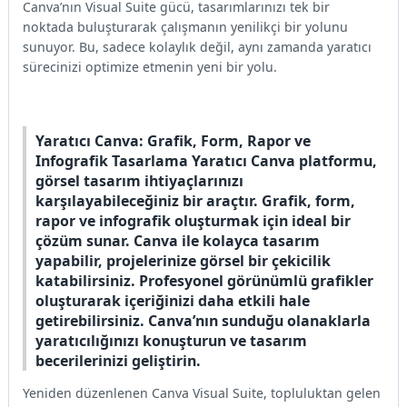
Canva’nın Visual Suite gücü, tasarımlarınızı tek bir
noktada buluşturarak çalışmanın yenilikçi bir yolunu
sunuyor. Bu, sadece kolaylık değil, aynı zamanda yaratıcı
sürecinizi optimize etmenin yeni bir yolu.
Yaratıcı Canva: Grafik, Form, Rapor ve
Infografik Tasarlama Yaratıcı Canva platformu,
görsel tasarım ihtiyaçlarınızı
karşılayabileceğiniz bir araçtır. Grafik, form,
rapor ve infografik oluşturmak için ideal bir
çözüm sunar. Canva ile kolayca tasarım
yapabilir, projelerinize görsel bir çekicilik
katabilirsiniz. Profesyonel görünümlü grafikler
oluşturarak içeriğinizi daha etkili hale
getirebilirsiniz. Canva’nın sunduğu olanaklarla
yaratıcılığınızı konuşturun ve tasarım
becerilerinizi geliştirin.
Yeniden düzenlenen Canva Visual Suite, topluluktan gelen