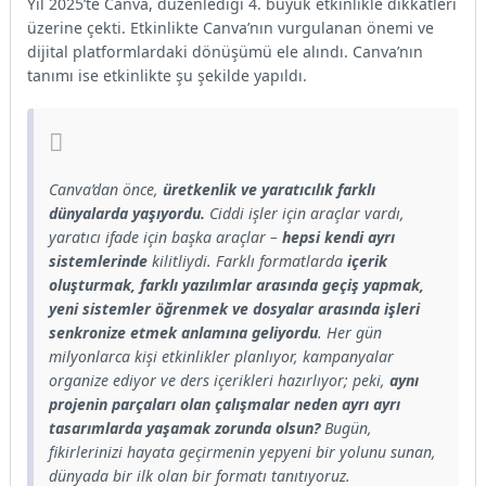
Yıl 2025’te Canva, düzenlediği 4. büyük etkinlikle dikkatleri
üzerine çekti. Etkinlikte Canva’nın vurgulanan önemi ve
dijital platformlardaki dönüşümü ele alındı. Canva’nın
tanımı ise etkinlikte şu şekilde yapıldı.
Canva’dan önce,
üretkenlik ve yaratıcılık farklı
dünyalarda yaşıyordu.
Ciddi işler için araçlar vardı,
yaratıcı ifade için başka araçlar –
hepsi kendi ayrı
sistemlerinde
kilitliydi. Farklı formatlarda
içerik
oluşturmak, farklı yazılımlar arasında geçiş yapmak,
yeni sistemler öğrenmek ve dosyalar arasında işleri
senkronize etmek anlamına geliyordu
. Her gün
milyonlarca kişi etkinlikler planlıyor, kampanyalar
organize ediyor ve ders içerikleri hazırlıyor; peki,
aynı
projenin parçaları olan çalışmalar neden ayrı ayrı
tasarımlarda yaşamak zorunda olsun?
Bugün,
fikirlerinizi hayata geçirmenin yepyeni bir yolunu sunan,
dünyada bir ilk olan bir formatı tanıtıyoruz.