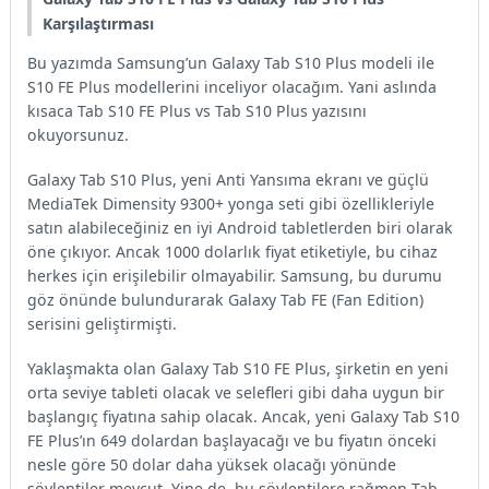
Karşılaştırması
Bu yazımda Samsung’un Galaxy Tab S10 Plus modeli ile
S10 FE Plus modellerini inceliyor olacağım. Yani aslında
kısaca Tab S10 FE Plus vs Tab S10 Plus yazısını
okuyorsunuz.
Galaxy Tab S10 Plus, yeni Anti Yansıma ekranı ve güçlü
MediaTek Dimensity 9300+ yonga seti gibi özellikleriyle
satın alabileceğiniz en iyi Android tabletlerden biri olarak
öne çıkıyor. Ancak 1000 dolarlık fiyat etiketiyle, bu cihaz
herkes için erişilebilir olmayabilir. Samsung, bu durumu
göz önünde bulundurarak Galaxy Tab FE (Fan Edition)
serisini geliştirmişti.
Yaklaşmakta olan Galaxy Tab S10 FE Plus, şirketin en yeni
orta seviye tableti olacak ve selefleri gibi daha uygun bir
başlangıç fiyatına sahip olacak. Ancak, yeni Galaxy Tab S10
FE Plus’ın 649 dolardan başlayacağı ve bu fiyatın önceki
nesle göre 50 dolar daha yüksek olacağı yönünde
söylentiler mevcut. Yine de, bu söylentilere rağmen Tab