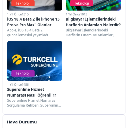
Teknoloji
Teknoloji
1 Yıl Önce
1315
1 Yıl Önce
1013
iOS 18.4 Beta 2 ile iPhone 15
Bilgisayar İşlemcilerindeki
Pro ve Pro Max’i Olanlar
Harflerin Anlamları Nelerdir?
Apple, iOS 18.4 Beta 2
Bilgisayar İşlemcilerindeki
Yaşadı
güncellemesini yayımladı.
Harflerin Önemi ve Anlamları,
Yayımlanan güncelleme ile
CPU'da Bulunan Harflerin
birlikte, iPhone 16 serisinin
İşlevleri ve Anlamları, İşlemci
kıskanılan...
Harfleri ve...
Teknoloji
1 Yıl Önce
1486
Superonline Hizmet
Numarası Nasıl Öğrenilir?
Superonline Hizmet Numarası
Sorgulama Rehberi, Superonline
Hizmet Numarası Öğrenme
Yolları, Superonline Abonelik
Numarası Nasıl Bulunur?...
Hava Durumu