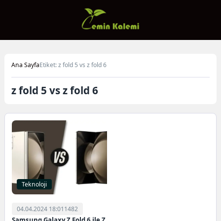
Ana Sayfa
Etiket: z fold 5 vs z fold 6
z fold 5 vs z fold 6
Teknoloji
04.04.2024 18:01
1482
Samsung Galaxy Z Fold 6 ile Z