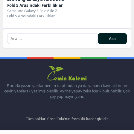
Fold 5 Arasındaki Farklılıklar
Samsung Galaxy Z Fold 6 ile Z
Fold 5 Arasındaki Farklılıklar
Samsung’un katlanabilir
modelleri sadece...
Burada yazan yazılar benim tarafımdan ya da yabancı kaynaklardan
çeviri yapılarak yazılmış olabilir. Ayrıca yapay zeka içerik bulunabilir. Çok
şey yapmayın yani.
Tüm hakları Coca Cola'nın formülü kadar gizlidir.